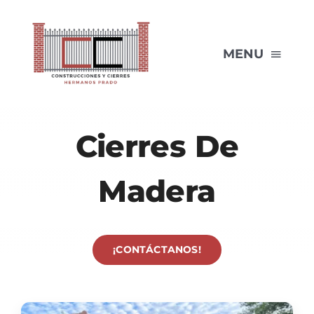
Skip
to
content
MENU
INICIO
Cierres De
SERVICIOS
Madera
PORTFOLIO
¡CONTÁCTANOS!
BLOG
SOBRE NOSOTROS