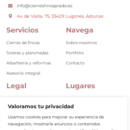
info@cierreshnosprado.es
Av. de Viella, 75, 33429 Lugones, Asturias
Servicios
Navega
Cierres de fincas
Sobre nosotros
Soleras y planchadas
Portfolio
Albañilería y reformas
Contacto
Asesoría integral
Legal
Lugares
Aviso Legal
Oviedo
Valoramos tu privacidad
Política de Privacidad
Gijón
Usamos cookies para mejorar su experiencia de
Política de Cookies
Avilés
navegación, mostrarle anuncios o contenidos